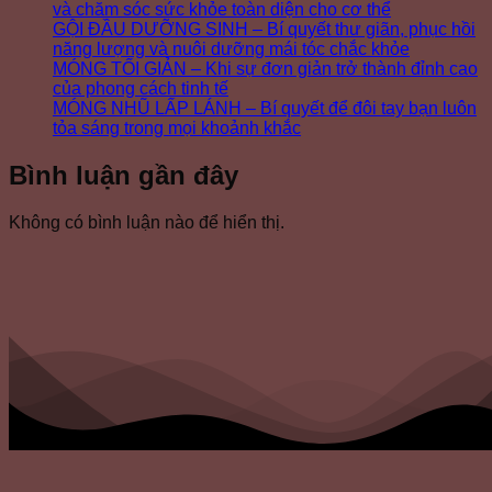
và chăm sóc sức khỏe toàn diện cho cơ thể
GỘI ĐẦU DƯỠNG SINH – Bí quyết thư giãn, phục hồi
năng lượng và nuôi dưỡng mái tóc chắc khỏe
MÓNG TỐI GIẢN – Khi sự đơn giản trở thành đỉnh cao
của phong cách tinh tế
MÓNG NHŨ LẤP LÁNH – Bí quyết để đôi tay bạn luôn
tỏa sáng trong mọi khoảnh khắc
Bình luận gần đây
Không có bình luận nào để hiển thị.