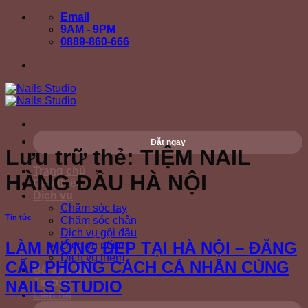
Bỏ
Email
qua
9AM - 9PM
nội
0889-860-666
dung
Đặt ngay
Lưu trữ thẻ:
TIỆM NAIL
Trang chủ
HÀNG ĐẦU HÀ NỘI
Giới thiệu
Dịch vụ
Chăm sóc tay
Tin tức
Chăm sóc chân
Dịch vụ gội đầu
LÀM MÓNG ĐẸP TẠI HÀ NỘI – ĐẲNG
Dịch vụ nối mi
Dịch vụ thêm
CẤP PHONG CÁCH CÁ NHÂN CÙNG
Bộ sưu tập
Tin tức
NAILS STUDIO
Liên hệ